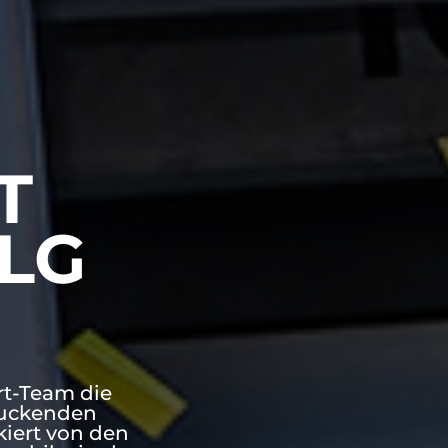
T
LG
rt-Team die
ruckenden
kiert von den